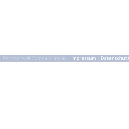
Rechtsanwalt Cornelius Krakau |
Impressum
|
Datenschut